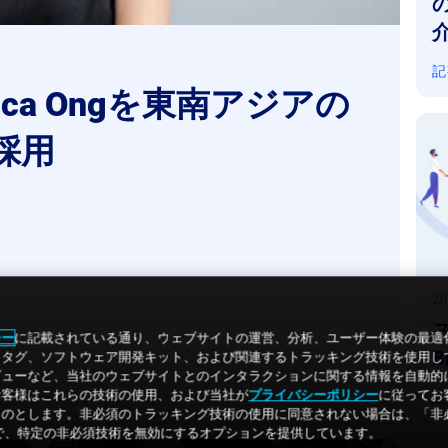
の
介
記
onica Ongを東南アジアの
用
2
シー
に記載されている通り、ウェブサイトの運営、分析、ユーザー体験の最適
B
クセル、タグ、ソフトウェア開発キット、および関連するトラッキング技術を使用
ューなど、当社のウェブサイトとのインタラクションに関する情報を自動的に収
お客様はこれらの技術の使用、および当社が
プライバシーポリシー
に従ってお
記
のとします。非必須のトラッキング技術の使用に同意されない場合は、「非必須
ことで、特定の非必須技術を無効にするオプションを提供しています。