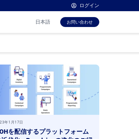
ログイン
プラットフォーム
日本語
お問い合わせ
BroadsignによるPlace Exchange
BroadsignによるOutMoove
ブロードサインコミュニティ
023年1月17日
OOHを配信するプラットフォーム