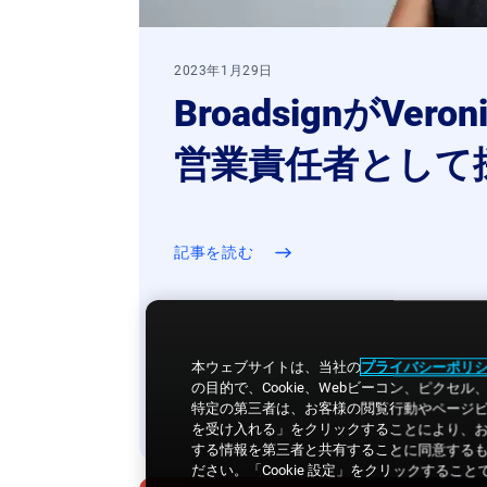
2023年1月29日
BroadsignがVer
営業責任者として採
記事を読む
本ウェブサイトは、当社の
プライバシーポリ
の目的で、Cookie、Webビーコン、ピ
特定の第三者は、お客様の閲覧行動やページビ
を受け入れる」をクリックすることにより、
する情報を第三者と共有することに同意するも
ださい。「Cookie 設定」をクリックする