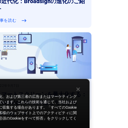
近代化：Broadsignの進化のご紹

事を読む
022年9月7日
スマートスクリーンを最大化する：
化、および第三者の広告またはマーケティング
roadsign for SoCはこちらから
しています。これらの技術を通じて、当社および
集する場合があります。「すべてのCookie
客様のウェブサイト上でのアクティビティに関
事を読む
のCookieをすべて拒否」をクリックしてく