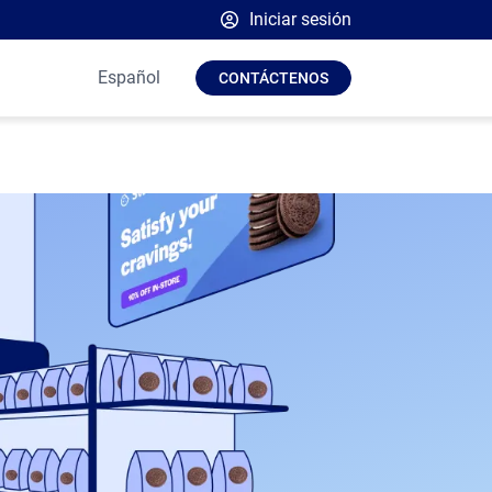
Iniciar sesión
Plataforma Broadsign
Español
CONTÁCTENOS
Place Exchange de Broadsign
OutMoove de Broadsign
Broadsign Community