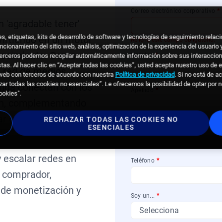
Correo electrónico corporativo
*
n 'agradable tener'
eles, etiquetas, kits de desarrollo de software y tecnologías de seguimiento rel
virtiendo en un motor
Rellena este campo obligatorio.
funcionamiento del sitio web, análisis, optimización de la experiencia del usuario
crecimiento. Como
Nombre
*
s terceros podemos recopilar automáticamente información sobre sus interaccio
tas. Al hacer clic en “Aceptar todas las cookies”, usted acepta nuestro uso de
e red de medios
o web con terceros de acuerdo con nuestra
Política de privacidad
. Si no está de 
r todas las cookies no esenciales”. Le ofrecemos la posibilidad de optar por no
enda conectan con los
Apellido
*
ookies".
ón, complementando
ar un recorrido de
RECHAZAR TODAS LAS COOKIES NO
Compañia
*
ESENCIALES
 escalar redes en
Teléfono
*
l comprador,
de monetización y
Soy un...
*