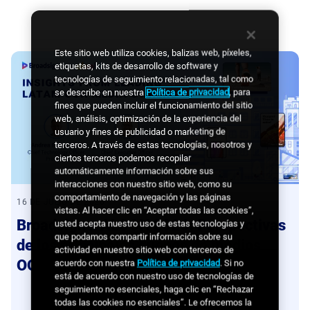
Este sitio web utiliza cookies, balizas web, píxeles,
etiquetas, kits de desarrollo de software y
tecnologías de seguimiento relacionadas, tal como
se describe en nuestra
Política de privacidad
, para
fines que pueden incluir el funcionamiento del sitio
web, análisis, optimización de la experiencia del
usuario y fines de publicidad o marketing de
terceros. A través de estas tecnologías, nosotros y
ciertos terceros podemos recopilar
automáticamente información sobre sus
interacciones con nuestro sitio web, como su
comportamiento de navegación y las páginas
16 DE JULIO DE 2026
vistas. Al hacer clic en “Aceptar todas las cookies”,
Broadsign x ALOOH 2026: Perspectivas
usted acepta nuestro uso de estas tecnologías y
que podamos compartir información sobre su
de los principales dueños de medios
actividad en nuestro sitio web con terceros de
OOH en LATAM
acuerdo con nuestra
Política de privacidad
. Si no
está de acuerdo con nuestro uso de tecnologías de
seguimiento no esenciales, haga clic en “Rechazar
todas las cookies no esenciales”. Le ofrecemos la