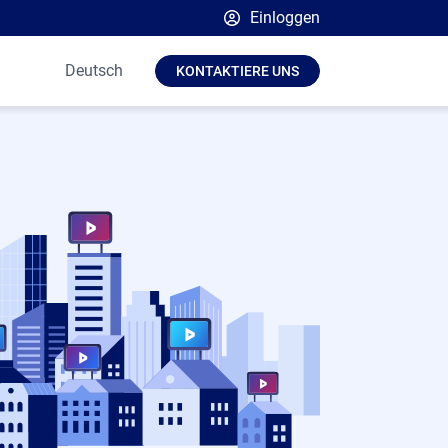
Einloggen
Broadsign-Plattform
Deutsch
KONTAKTIERE UNS
Place Exchange von Broadsign
OutMoove von Broadsign
Broadsign-Community