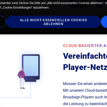
tanden sind, klicken Sie bitte auf „Alle nicht-essenziellen Cookies ablehnen“. 
f „Cookie-Einstellungen“ abzulehnen.
ALLE NICHT-ESSENZIELLEN COOKIES
ABLEHNEN
CLOUD-BASIERTER A
Vereinfacht
Player-Net
Müssen Sie einen anderen
Mit unserem Cloud-basier
Broadsign-Playern auch In
die Leistung zu beeinträch