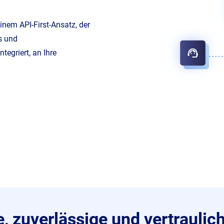
inem API-First-Ansatz, der
s und
egriert, an Ihre
, zuverlässige und vertraulic