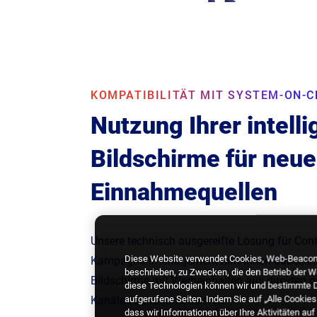
KOMPATIBILITÄT MIT SYSTEM-ON-C
Nutzung Ihrer intell
Bildschirme für neue
Einnahmequellen
Unsere technisch ausgereifte Lösung für Cont
Diese Website verwendet Cookies, Web-Beacons,
Kampagnenmanagement hilft Ihnen dabei, Ih
beschrieben, zu Zwecken, die den Betrieb der 
Bildschirme mit Werbeinhalten aus direkten
diese Technologien können wir und bestimmte Dr
aufgerufene Seiten. Indem Sie auf „Alle Cookie
Kanälen zu monetarisieren.
dass wir Informationen über Ihre Aktivitäten a