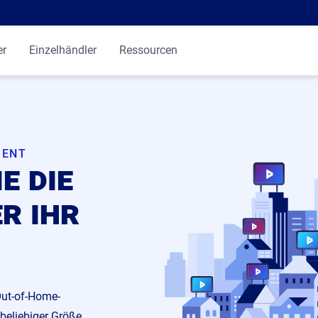
er
Einzelhändler
Ressourcen
MENT
e die
r ihr
Out-of-Home-
beliebiger Größe