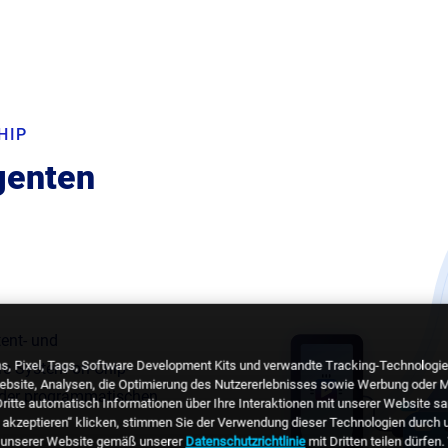
HIP
igenten
ent- und
 Pixel, Tags, Software Development Kits und verwandte Tracking-Technologien
re System-on-Chip-
Website, Analysen, die Optimierung des Nutzererlebnisses sowie Werbung oder 
 oder programmatischen
itte automatisch Informationen über Ihre Interaktionen mit unserer Website sam
s akzeptieren“ klicken, stimmen Sie der Verwendung dieser Technologien durch u
uf unserer Website gemäß unserer
Datenschutzrichtlinie
mit Dritten teilen dürfen