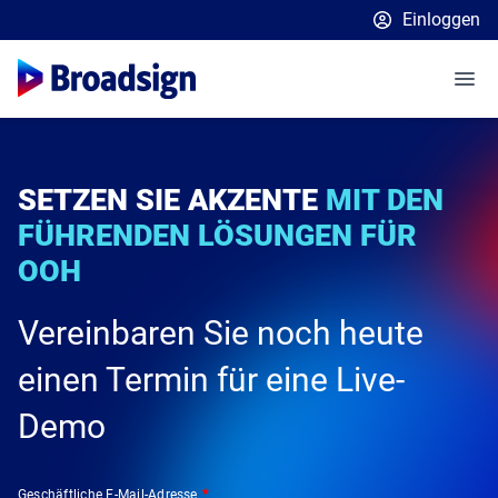
Einloggen
Broadsign-Plattform
Place Exchange von Broadsign
OutMoove von Broadsign
Medieninhaber
Broadsign-Community
SETZEN SIE AKZENTE
MIT DEN
Einzelhändler
Überblick über die Broadsign-Plattform
FÜHRENDEN LÖSUNGEN FÜR
Ressourcen
Ein In-Store-Werbenetzwerk starten
Plattformfunktionen
OOH
E-Books und Webinare
Einblicke & Leitfäden
Unsere Angebote
Ad-Server
Deutsch
Vereinbaren Sie noch heute
Retail-Blog
Blog
Retail Media: In-Store-Bericht 2025
Content- und Netzwerkmanagement
English
einen Termin für eine Live-
Produktdokumentation
Kommende Veranstaltungen
Skalierung von In-Store-Signage-Netzwerken
Statische Kampagnen und Verwaltung
KONTAKTIERE UNS
Français
Demo
Broadsign-Plattform
Erschließung neuer Einzelhandelsumsätze
Globale programmatische SSP
Español
Content- und Netzwerkmanagement
Kontextbezogene In-Store-Medien maximieren
Lokale Signage-Nachrichten
Broadsign Control
Geschäftliche E-Mail-Adresse
*
日本語