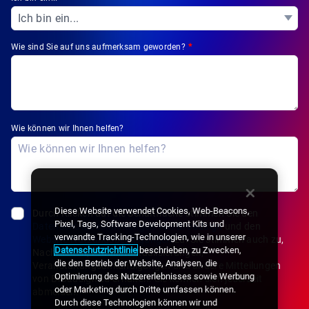
Wie sind Sie auf uns aufmerksam geworden?
*
Wie können wir Ihnen helfen?
Diese Website verwendet Cookies, Web-Beacons,
Durch Klicken auf die Schaltfläche stimmen Sie den
Pixel, Tags, Software Development Kits und
Datenschutzbestimmungen von Broadsign
und den
verwandte Tracking-Technologien, wie in unserer
Website-Nutzungsbedingungen
zu. Sie stimmen auch zu,
Datenschutzrichtlinie
beschrieben, zu Zwecken,
Nachrichten, Produktaktualisierungen,
die den Betrieb der Website, Analysen, die
Veranstaltungsankündigungen und andere Mitteilungen
Optimierung des Nutzererlebnisses sowie Werbung
von Broadsign zu erhalten. Sie können sich jederzeit
oder Marketing durch Dritte umfassen können.
abmelden.
*
Durch diese Technologien können wir und