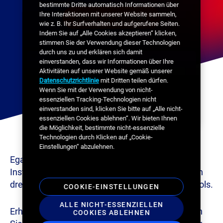
bestimmte Dritte automatisch Informationen über
Ihre Interaktionen mit unserer Website sammeln,
wie z. B. Ihr Surfverhalten und aufgerufene Seiten.
Indem Sie auf „Alle Cookies akzeptieren“ klicken,
stimmen Sie der Verwendung dieser Technologien
durch uns zu und erklären sich damit
einverstanden, dass wir Informationen über Ihre
Aktivitäten auf unserer Website gemäß unserer
Datenschutzrichtlinie
mit Dritten teilen dürfen.
Wenn Sie mit der Verwendung von nicht-
essenziellen Tracking-Technologien nicht
einverstanden sind, klicken Sie bitte auf „Alle nicht-
essenziellen Cookies ablehnen“. Wir bieten Ihnen
die Möglichkeit, bestimmte nicht-essenzielle
Technologien durch Klicken auf „Cookie-
Einstellungen“ abzulehnen.
Egal, ob Sie mit digitalen Displays, statischen
Installationen, transitbasierten Medien oder allen
dreien arbeiten, wir bieten Ihnen die richtigen Tools.
COOKIE-EINSTELLUNGEN
ALLE NICHT-ESSENZIELLEN
Erhalten Sie eine persönliche Demo und erfahren
COOKIES ABLEHNEN