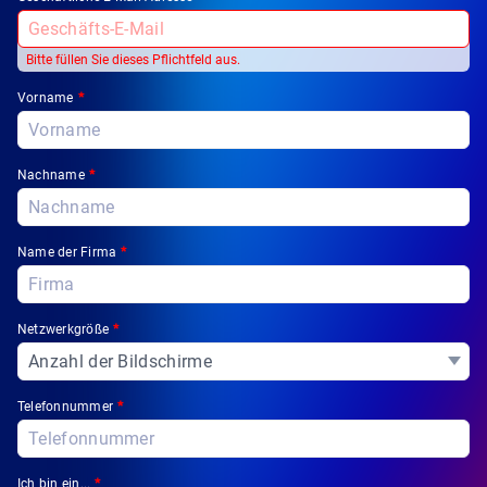
Garantierte Kampagnen
中文
Broadsign Direct
Bitte füllen Sie dieses Pflichtfeld aus.
Statische Kampagnen
Vorname
*
Broadsign Ayuda
Programmatische Kampagnen
Broadsign Reach
Nachname
*
Lokale Signage-Nachrichten
Broadsign Publish
Name der Firma
*
Netzwerkgröße
*
Telefonnummer
*
Ich bin ein...
*