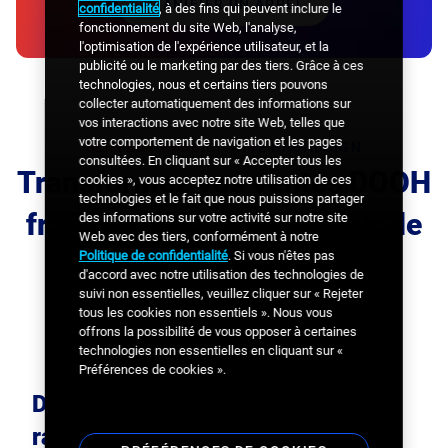
PLANIFIER UN APPEL
confidentialité
, à des fins qui peuvent inclure le
fonctionnement du site Web, l'analyse,
l'optimisation de l'expérience utilisateur, et la
publicité ou le marketing par des tiers. Grâce à ces
technologies, nous et certains tiers pouvons
collecter automatiquement des informations sur
vos interactions avec notre site Web, telles que
votre comportement de navigation et les pages
SERVEUR PUBLICITAIRE BROADSIGN
consultées. En cliquant sur « Accepter tous les
Transformez vos ventes DOOH
cookies », vous acceptez notre utilisation de ces
technologies et le fait que nous puissions partager
fragmentées en un moteur de
des informations sur votre activité sur notre site
Web avec des tiers, conformément à notre
Politique de confidentialité
. Si vous n'êtes pas
revenus unifié
d'accord avec notre utilisation des technologies de
suivi non essentielles, veuillez cliquer sur « Rejeter
tous les cookies non essentiels ». Nous vous
offrons la possibilité de vous opposer à certaines
technologies non essentielles en cliquant sur «
Préférences de cookies ».
Des outils de planification qui
raccourcissent votre cycle de