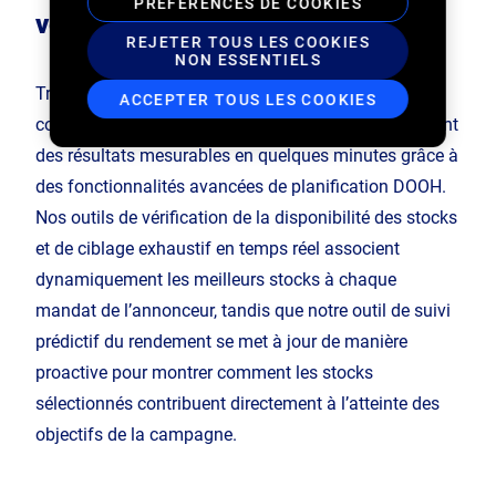
PRÉFÉRENCES DE COOKIES
ventes directes DOOH
REJETER TOUS LES COOKIES
NON ESSENTIELS
Transformez les demandes de propositions
ACCEPTER TOUS LES COOKIES
complexes en campagnes prêtes à lancer qui génèrent
des résultats mesurables en quelques minutes grâce à
des fonctionnalités avancées de planification DOOH.
Nos outils de vérification de la disponibilité des stocks
et de ciblage exhaustif en temps réel associent
dynamiquement les meilleurs stocks à chaque
mandat de l’annonceur, tandis que notre outil de suivi
prédictif du rendement se met à jour de manière
proactive pour montrer comment les stocks
sélectionnés contribuent directement à l’atteinte des
objectifs de la campagne.