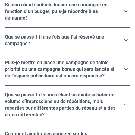
Si mon client souhaite lancer une campagne en
fonction d’un budget, puis-je répondre à sa
demande?
Bien sûr! Notre solution de gestion de campagnes est
conçue pour vous aider à vendre vos stocks de la meilleure
Que se passe-t-il une fois que j’ai réservé une
façon possible, tant pour vous que pour vos clients. Qu’un
campagne?
acheteur souhaite une campagne fixe ou flexible, vous
Notre outil de gestion de campagnes est intégré à notre
pourrez définir des paramètres pour la créer en fonction du
solution de gestion de contenu de manière native, de sorte
budget ou même d’un nombre précis d’impressions. Pour
Puis-je mettre en place une campagne de faible
que les campagnes que vous réservez seront
en savoir plus sur les différents types de campagnes
priorité ou une campagne bonus qui sera lancée si
automatiquement programmées. Vos planificateurs
proposées,
cliquez ici
.
de l’espace publicitaire est encore disponible?
médias et vos équipes d’opérations publicitaires auront
Oui! Nous appelons ce type de campagnes des
accès aux mêmes données en temps réel pour suivre le
« campagnes non prioritaires », et vous pouvez
déroulement de la campagne.
Que se passe-t-il si mon client souhaite acheter un
stratégiquement désigner une campagne comme
volume d’impressions ou de répétitions, mais
non prioritaire et l’affecter à des écrans précis en un simple
réparties sur différentes parties du réseau et à des
clic.
dates différentes?
Vous pouvez facilement répondre à cette demande grâce à
nos campagnes axées sur des objectifs, où plusieurs
Comment ajouter des données sur les
diffusions peuvent être combinées pour atteindre un