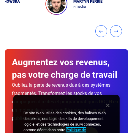
MARTYN PERRIE
i-media
Augmentez vos revenus,
pas votre charge de travail
Oubliez la perte de revenus due à des systèmes
fragmentés. Transformez les stocks de vos
campagnes directes et programmatiques DOOH en
un moteur de revenus unifié grâce au serveur
Ce site Web utilise des cookies, des balises Web,
publicitaire Broadsign.
des pixels, des tags, des kits de développement
logiciel et des technologies de suivi connexes,
comme décrit dans notre
Politique de