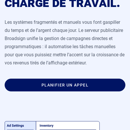
charge de travail.
Débloquer de nouvelles sources de revenus de
Gestion du contenu et du réseau
retail
Broadsign Control
Campagnes garanties
Maximiser les médias contextuels en magasin
Les systèmes fragmentés et manuels vous font gaspiller
Broadsign Direct
du temps et de l’argent chaque jour. Le serveur publicitaire
Opérations statiques
Broadsign unifie la gestion de campagnes directes et
Broadsign Ayuda
programmatiques : il automatise les tâches manuelles
Campagnes programmatiques
pour que vous puissiez mettre l’accent sur la croissance de
Broadsign Reach
vos revenus tirés de l’affichage extérieur.
Affichage numérique de messages locaux
Broadsign Publish
PLANIFIER UN APPEL