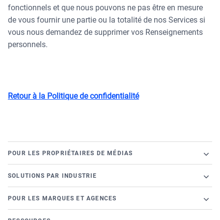
fonctionnels et que nous pouvons ne pas être en mesure
de vous fournir une partie ou la totalité de nos Services si
vous nous demandez de supprimer vos Renseignements
personnels.
Retour à la Politique de confidentialité
POUR LES PROPRIÉTAIRES DE MÉDIAS
Plateforme Broadsign
SOLUTIONS PAR INDUSTRIE
Ad Server
Commerce de Détail
Gestion du contenu et du réseau
POUR LES MARQUES ET AGENCES
Aéroports
Campagnes et gestion statiques
Lancez une campagne programmatique
Banques