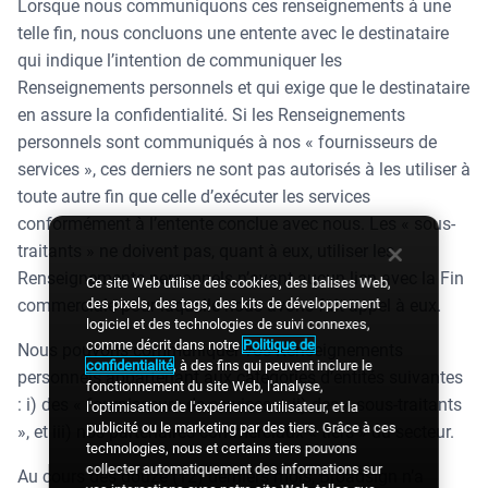
Lorsque nous communiquons ces renseignements à une
telle fin, nous concluons une entente avec le destinataire
qui indique l’intention de communiquer les
Renseignements personnels et qui exige que le destinataire
en assure la confidentialité. Si les Renseignements
personnels sont communiqués à nos « fournisseurs de
services », ces derniers ne sont pas autorisés à les utiliser à
toute autre fin que celle d’exécuter les services
conformément à l’entente conclue avec nous. Les « sous-
traitants » ne doivent pas, quant à eux, utiliser les
Renseignements personnels n’ayant aucun lien avec la Fin
Ce site Web utilise des cookies, des balises Web,
des pixels, des tags, des kits de développement
commerciale pour laquelle nous avons fait appel à eux.
logiciel et des technologies de suivi connexes,
comme décrit dans notre
Politique de
Nous pouvons communiquer vos Renseignements
confidentialité
, à des fins qui peuvent inclure le
personnels appartenant aux catégories d’entités suivantes
fonctionnement du site Web, l'analyse,
: i) des « fournisseurs de services », ii) des « sous-traitants
l'optimisation de l'expérience utilisateur, et la
publicité ou le marketing par des tiers. Grâce à ces
», et iii) nos partenaires commerciaux « tiers » du secteur.
technologies, nous et certains tiers pouvons
collecter automatiquement des informations sur
Au cours des douze (12) derniers mois, Broadsign n’a