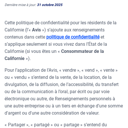
Débloquer de nouvelles sources de revenus de
Gestion du contenu et du réseau
Dernière mise à jour
:
31 octobre 2025
retail
Broadsign Control
Campagnes garanties
Maximiser les médias contextuels en magasin
Cette politique de confidentialité pour les résidents de la
Broadsign Direct
Californie (l’«
Avis
») s’ajoute aux renseignements
Opérations statiques
contenus dans cette
politique de confidentialité
et
Broadsign Ayuda
s’applique seulement si vous vivez dans l’État de la
Campagnes programmatiques
Californie (si vous êtes un «
Consommateur de la
Broadsign Reach
Californie
»).
Affichage numérique de messages locaux
Broadsign Publish
Pour l’application de l’Avis, « vendre », « vend », « vente »
ou « vendu » s’entend de la vente, de la location, de la
divulgation, de la diffusion, de l’accessibilité, du transfert
ou de la communication à l’oral, par écrit ou par voie
électronique ou autre, de Renseignements personnels à
une autre entreprise ou à un tiers en échange d'une somme
d'argent ou d'une autre considération de valeur.
« Partager », « partagé » ou « partage » s’entend du