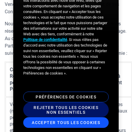
vos interactions avec notre site Web, telles que
Vendu aucun Renseignement personnel au sujet de ses
votre comportement de navigation et les pages
Consommateurs de la Californie.
consultées. En cliquant sur « Accepter tous les
cookies », vous acceptez notre utilisation de ces
technologies et le fait que nous puissions partager
Nous Partageons des Renseignements personnels, sous
des informations sur votre activité sur notre site
réserve de votre décision de ne plus permettre leur Partage.
Web avec des tiers, conformément à notre
Au cours des douze (12) derniers mois, Broadsign a
Politique de confidentialité
. Si vous n'êtes pas
d'accord avec notre utilisation des technologies de
Partagé les Renseignements personnels des catégories
suivi non essentielles, veuillez cliquer sur « Rejeter
suivantes au sujet de ses Consommateurs de la Californie :
tous les cookies non essentiels ». Nous vous
offrons la possibilité de vous opposer à certaines
technologies non essentielles en cliquant sur «
Catégorie de
Fin commerciale
Types
Préférences de cookies ».
Renseignements
justifiant le
d’entités à
personnels
Partage
qui ils sont
Partagés
Partagés
PRÉFÉRENCES DE COOKIES
Vos identifiants
Faciliter la
Partenaires
REJETER TOUS LES COOKIES
(noms, adresses
Publicité
commerciaux
NON ESSENTIELS
personnelles ou
comportementale
tiers du
ACCEPTER TOUS LES COOKIES
professionnelles
intercontextuelle
secteur,
et adresses IP)
Fournisseurs