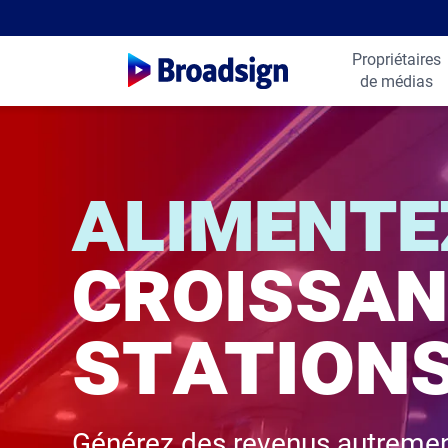
Propriétaires
de médias
alimente
croissan
stations
Générez des revenus autrement