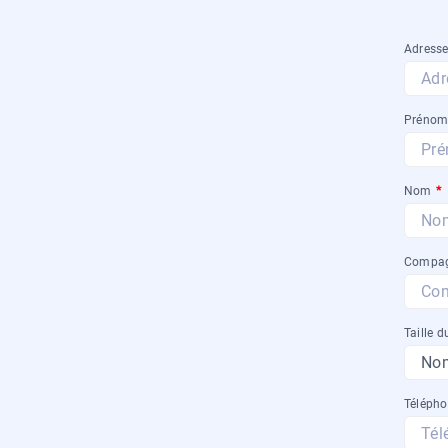
Adresse
Préno
Nom
*
Compag
Taille d
Téléph