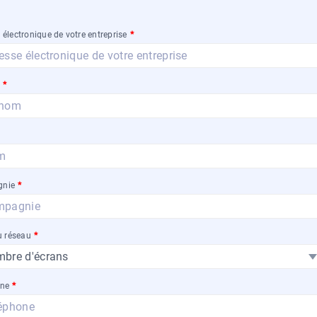
 électronique de votre entreprise
*
m
*
nie
*
u réseau
*
one
*