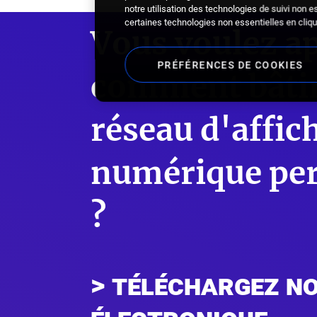
notre utilisation des technologies de suivi non e
certaines technologies non essentielles en cliq
Vous voulez a
PRÉFÉRENCES DE COOKIES
comment bâti
réseau d'affic
numérique pe
?
téléchargez no