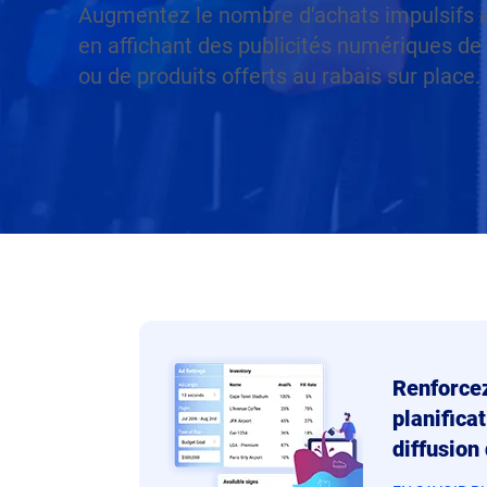
Augmentez le nombre d'achats impulsifs 
en affichant des publicités numériques de 
ou de produits offerts au rabais sur place.
Renforcez
planifica
diffusion