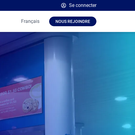
Se connecter
Plateforme Broadsign
Français
NOUS REJOINDRE
Place Exchange par Broadsign
OutMoove par Broadsign
Communauté Broadsign